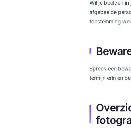
Wil je beelden in
afgebeelde perso
toestemming weer
Beware
Spreek een bewaa
termijn erin en 
Overzi
fotogr