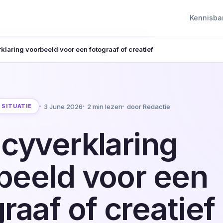
Kennisba
klaring voorbeeld voor een fotograaf of creatief
3 June 2026
2 min lezen
door Redactie
 SITUATIE
acyverklaring
beeld voor een
raaf of creatief