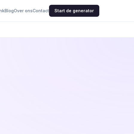
nk
Blog
Over ons
Contact
Start de generator