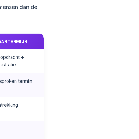
 mensen dan de
AARTERMIJN
 opdracht +
istratie
sproken termijn
ntrekking
r