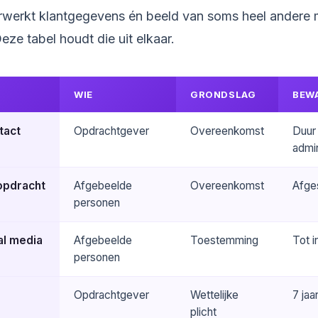
rwerkt klantgegevens én beeld van soms heel andere
ze tabel houdt die uit elkaar.
WIE
GRONDSLAG
BEW
tact
Opdrachtgever
Overeenkomst
Duur
admin
opdracht
Afgebeelde
Overeenkomst
Afge
personen
ial media
Afgebeelde
Toestemming
Tot i
personen
Opdrachtgever
Wettelijke
7 jaa
plicht