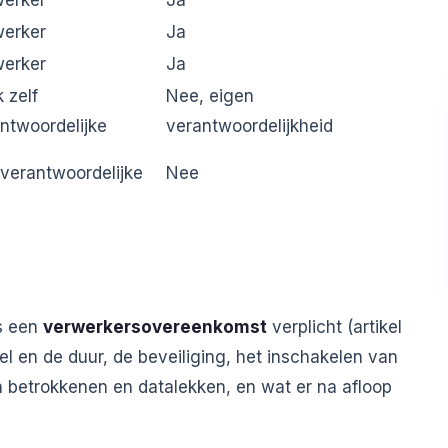
werker
Ja
werker
Ja
werker
Ja
 zelf
Nee, eigen
ntwoordelijke
verantwoordelijkheid
 verantwoordelijke
Nee
is een
verwerkersovereenkomst
verplicht (artikel
l en de duur, de beveiliging, het inschakelen van
n betrokkenen en datalekken, en wat er na afloop