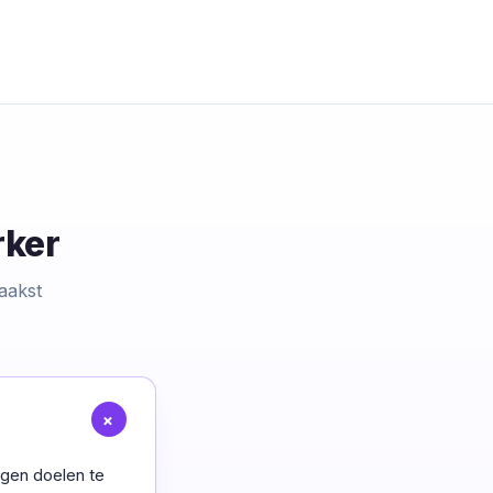
rker
aakst
+
igen doelen te