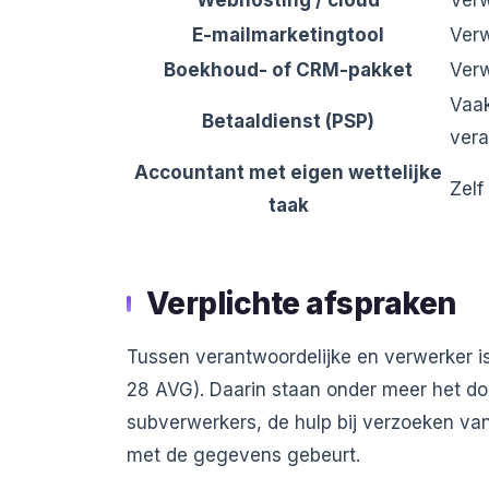
Webhosting / cloud
Ver
E-mailmarketingtool
Ver
Boekhoud- of CRM-pakket
Ver
Vaak
Betaaldienst (PSP)
vera
Accountant met eigen wettelijke
Zelf
taak
Verplichte afspraken
Tussen verantwoordelijke en verwerker 
28 AVG). Daarin staan onder meer het doe
subverwerkers, de hulp bij verzoeken va
met de gegevens gebeurt.