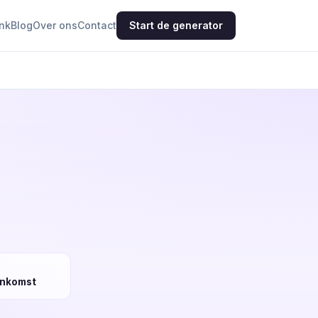
nk
Blog
Over ons
Contact
Start de generator
enkomst