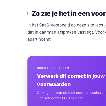
Zo zie je het in een voo
In het SaaS-voorbeeld op deze site lees 
dat je daarmee afspraken vastlegt. Voor e
apart noemt.
DIRECT TOEPASSEN
Verwerk dit correct in jouw
voorwaarden
Onze generator stelt dit soort clausules a
juridisch correct in 3 minuten.