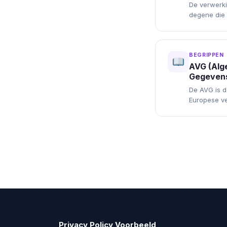
De verwerki
degene die
persoonsge
de meeste w
BEGRIPPEN
AVG (Alg
Gegeven
De AVG is 
Europese ve
25 mei 2018
Privacy Policy Voorbeeld