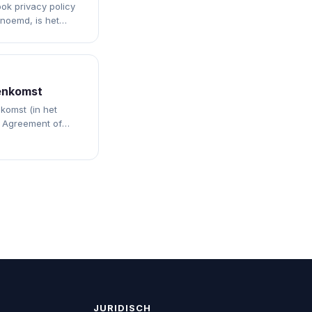
ook privacy policy
enoemd, is het
sparant uitlegt
enkomst
komst (in het
g Agreement of
contract tussen een
delijke en…
JURIDISCH