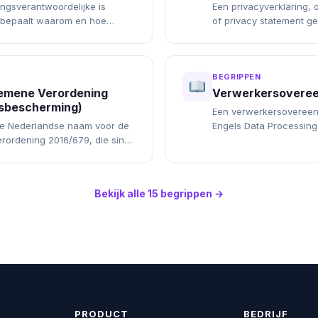
ngsverantwoordelijke is
Een privacyverklaring, 
 bepaalt waarom en hoe
of privacy statement g
gevens worden gebruikt. Voor
document waarin je tran
ebsites is dat…
hoe je…
BEGRIPPEN
emene Verordening
Verwerkersovere
sbescherming)
Een verwerkersovereen
de Nederlandse naam voor de
Engels Data Processin
rordening 2016/679, die sinds
DPA) is het verplichte 
 geldt. Internationaal…
verwerkingsverantwoor
Bekijk alle 15 begrippen →
PRODUCT
BEDRIJF