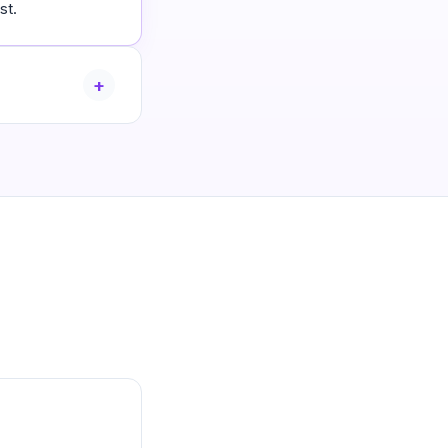
st.
+