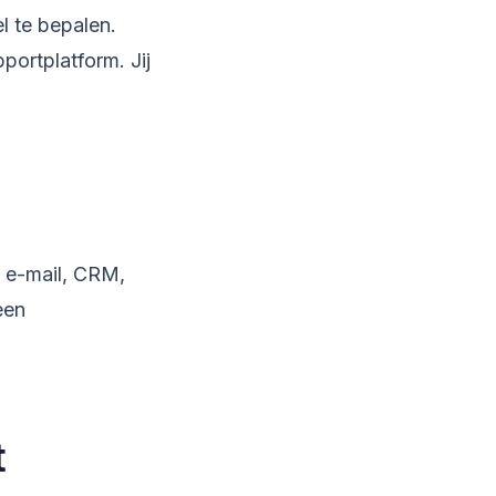
l te bepalen.
portplatform. Jij
, e-mail, CRM,
een
t