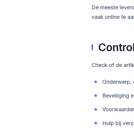
De meeste levera
vaak online te a
Control
Check of de arti
Onderwerp, d
Beveiliging 
Voorwaarden
Hulp bij ver