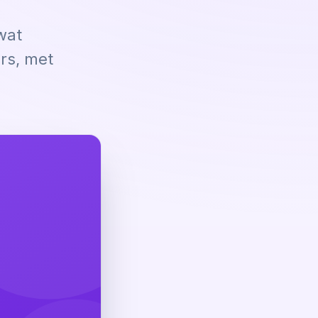
wat
rs, met