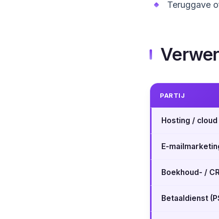
Teruggave of
Verwerk
PARTIJ
Hosting / cloud
E-mailmarketin
Boekhoud- / C
Betaaldienst (P