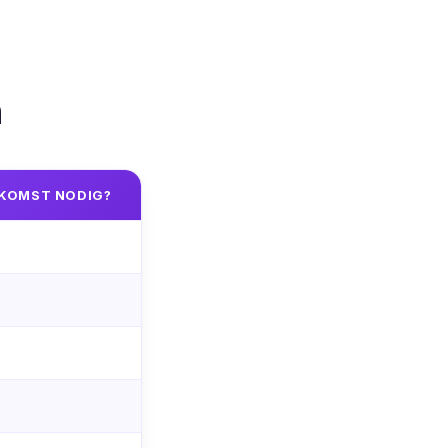
n
KOMST NODIG?