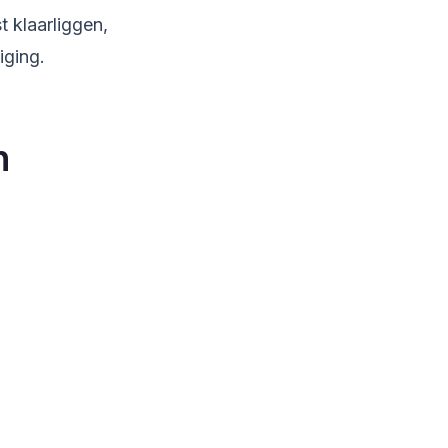
 klaarliggen,
iging.
n