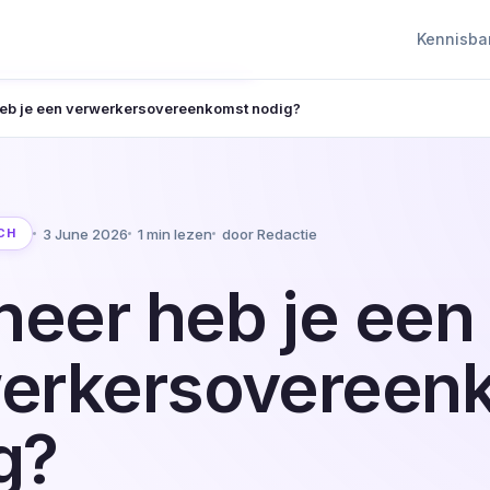
Kennisba
eb je een verwerkersovereenkomst nodig?
3 June 2026
1 min lezen
door Redactie
CH
eer heb je een
erkersovereen
g?