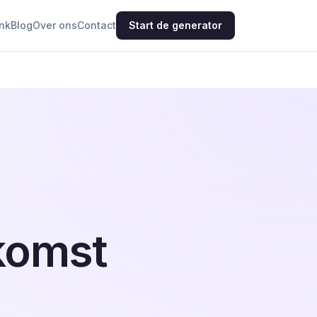
nk
Blog
Over ons
Contact
Start de generator
komst